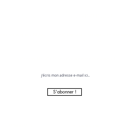
REJOIGNEZ NOTRE COMMUNAUTÉ !
viez-vous que « NUBE » (Nu.be) signifie « Nuage » en espagno
vous informé(e) de nos nouveautés et de nos offres exclusives 
inscrivant à notre newsletter !
Profitez de 12% offerts sur votre première commande !
S'abonner !
NUBĒ BEAUTY
COLLABORATION