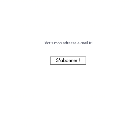
viez-vous que « NUBE » (Nu.be) signifie « Nuage » en espagno
vous informé(e) de nos nouveautés et de nos offres exclusives 
inscrivant à notre newsletter !
Profitez de 12% offerts sur votre première commande !
S'abonner !
NUBĒ BEAUTY
COLLABORATION
Nos parutions
Devenir revendeur
Mentions légales
Devenir ambassadeur
Tous nos produits
Devenir testeuses produits
FAQ
Où nous trouver ?