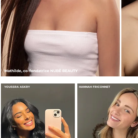
Mathilde, co-fondatrice NUBĒ BEAUTY
YOUSSRA ASKRY
HANNAH FRICONNET