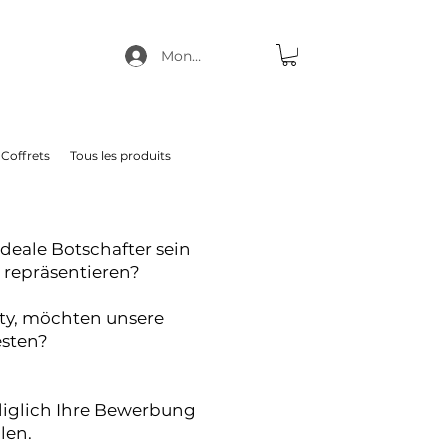
Mon compte
Coffrets
Tous les produits
ideale Botschafter sein
 repräsentieren?
ity, möchten unsere
esten?
diglich Ihre Bewerbung
len.