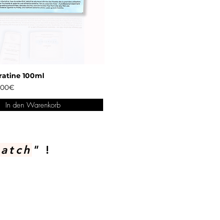
ratine 100ml
5,00€
In den Warenkorb
atch
"
!