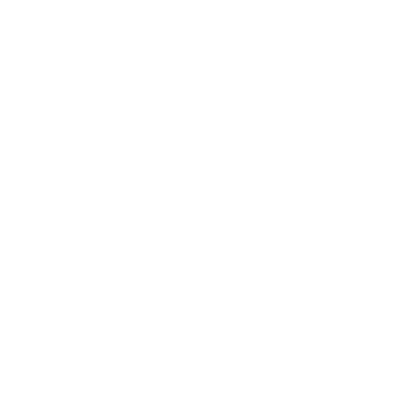
REJOIGNEZ NOTRE COMMUNAUTÉ !
viez-vous que « NUBE » (Nu.be) signifie « Nuage » en espagno
vous informé(e) de nos nouveautés et de nos offres exclusives 