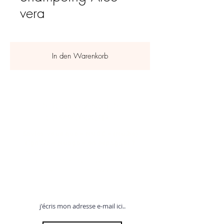
vera
In den Warenkorb
REJOIGNEZ NOTRE
COMMUNAUTÉ !
Saviez-vous que « NUBE » (Nu.be)
signifie « Nuage » en espagnol ?
Tenez-vous informé(e) de nos nouveautés
et de nos offres exclusives en vous
inscrivant à notre newsletter !
Profitez de 12% offerts sur votre première commande !